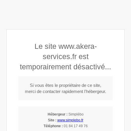
Akera Services
Le site www.akera-
services.fr est
Entretien et dépannage 7/7 24/24
temporairement désactivé...
Appeler
Si vous êtes le propriétaire de ce site,
merci de contacter rapidement l'hébergeur.
Dépannage chauffage à Fleury-Mérogis
(91700)
Hébergeur :
Simplébo
Site :
www.simplebo.fr
Téléphone :
01 84 17 49 76