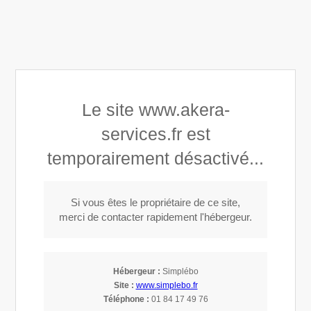
Akera Services
Le site www.akera-
services.fr est
Entretien et dépannage 7/7 24/24
temporairement désactivé...
Appeler
Si vous êtes le propriétaire de ce site,
merci de contacter rapidement l'hébergeur.
Plomberie générale à Bondoufle (91070)
Hébergeur :
Simplébo
Site :
www.simplebo.fr
Téléphone :
01 84 17 49 76
Plombier à Bondoufle